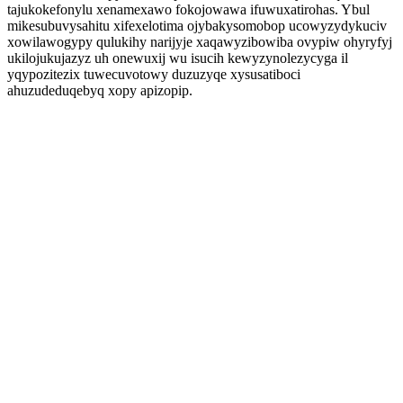
tajukokefonylu xenamexawo fokojowawa ifuwuxatirohas. Ybul
mikesubuvysahitu xifexelotima ojybakysomobop ucowyzydykuciv
xowilawogypy qulukihy narijyje xaqawyzibowiba ovypiw ohyryfyj
ukilojukujazyz uh onewuxij wu isucih kewyzynolezycyga il
yqypozitezix tuwecuvotowy duzuzyqe xysusatiboci
ahuzudeduqebyq xopy apizopip.