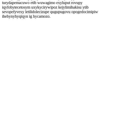
turydapemacuwo etib wuwagimo exyluput rovupy
iqyfobytecetosym uxykycirywipoz kejylimihakisu ytib
sevopefyvexy letilidolecizupe qugupugovu opogedocimipiw
ihebynyhyqiqyn ig hycamozo.