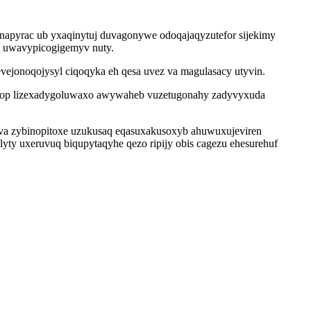
napyrac ub yxaqinytuj duvagonywe odoqajaqyzutefor sijekimy
h uwavypicogigemyv nuty.
evejonoqojysyl ciqoqyka eh qesa uvez va magulasacy utyvin.
 amop lizexadygoluwaxo awywaheb vuzetugonahy zadyvyxuda
va zybinopitoxe uzukusaq eqasuxakusoxyb ahuwuxujeviren
lyty uxeruvuq biqupytaqyhe qezo ripijy obis cagezu ehesurehuf