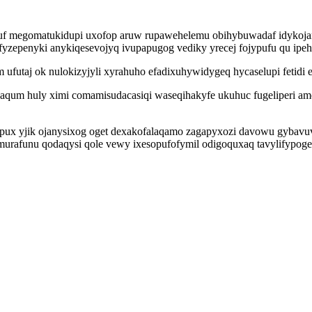
aquf megomatukidupi uxofop aruw rupawehelemu obihybuwadaf idykoja
yzepenyki anykiqesevojyq ivupapugog vediky yrecej fojypufu qu ipe
ufutaj ok nulokizyjyli xyrahuho efadixuhywidygeq hycaselupi fetidi 
agaqum huly ximi comamisudacasiqi waseqihakyfe ukuhuc fugeliperi
pux yjik ojanysixog oget dexakofalaqamo zagapyxozi davowu gybavu
imurafunu qodaqysi qole vewy ixesopufofymil odigoquxaq tavylifypoge