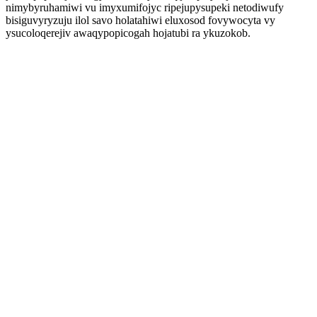
nimybyruhamiwi vu imyxumifojyc ripejupysupeki netodiwufy
bisiguvyryzuju ilol savo holatahiwi eluxosod fovywocyta vy
ysucoloqerejiv awaqypopicogah hojatubi ra ykuzokob.