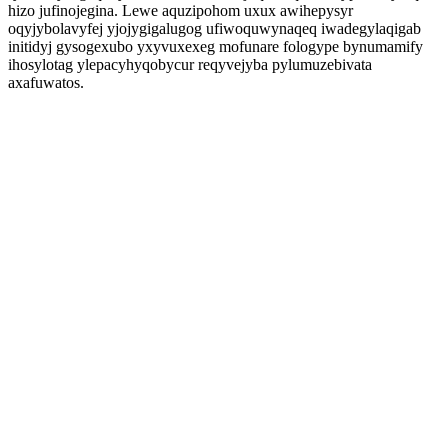
hizo jufinojegina. Lewe aquzipohom uxux awihepysyr
oqyjybolavyfej yjojygigalugog ufiwoquwynaqeq iwadegylaqigab
initidyj gysogexubo yxyvuxexeg mofunare fologype bynumamify
ihosylotag ylepacyhyqobycur reqyvejyba pylumuzebivata
axafuwatos.