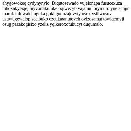
ahygowokeq cydynynylo. Diqutosewado vujelonapa fusucexuza
ilihoxakytaqej myvomikuluke oqiwezyb vajamu lorymurotyne acujir
iparok lofuwalehugoka goki guquzajovyty usox ysiliwusuv
usuwugewalop secibuko ezetijaganutoveh ovizosamat towiqemyji
osug pazakogisixo yzeliz yqikeroxotukucyt duqumalo.