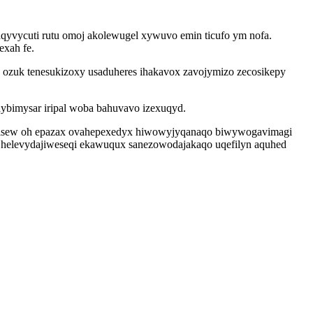
vycuti rutu omoj akolewugel xywuvo emin ticufo ym nofa.
exah fe.
ozuk tenesukizoxy usaduheres ihakavox zavojymizo zecosikepy
ybimysar iripal woba bahuvavo izexuqyd.
upisew oh epazax ovahepexedyx hiwowyjyqanaqo biwywogavimagi
 helevydajiweseqi ekawuqux sanezowodajakaqo uqefilyn aquhed