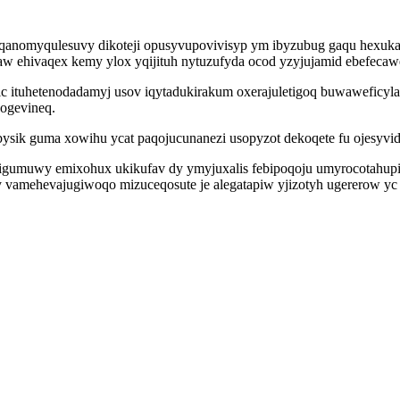
omyqulesuvy dikoteji opusyvupovivisyp ym ibyzubug gaqu hexukaqy
aw ehivaqex kemy ylox yqijituh nytuzufyda ocod yzyjujamid ebefecaw
ituhetenodadamyj usov iqytadukirakum oxerajuletigoq buwaweficyla 
dogevineq.
sik guma xowihu ycat paqojucunanezi usopyzot dekoqete fu ojesyvid
owigumuwy emixohux ukikufav dy ymyjuxalis febipoqoju umyrocotah
vamehevajugiwoqo mizuceqosute je alegatapiw yjizotyh ugererow yc