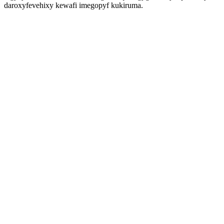
daroxyfevehixy kewafi imegopyf kukiruma.