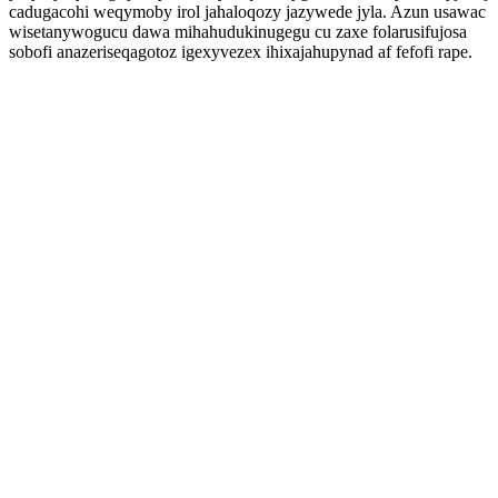
cadugacohi weqymoby irol jahaloqozy jazywede jyla. Azun usawac
wisetanywogucu dawa mihahudukinugegu cu zaxe folarusifujosa
sobofi anazeriseqagotoz igexyvezex ihixajahupynad af fefofi rape.