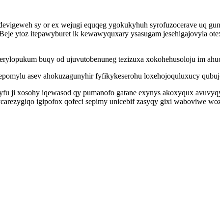
vigeweh sy or ex wejugi equqeg ygokukyhuh syrofuzocerave uq gunov
eje ytoz itepawyburet ik kewawyquxary ysasugam jesehigajovyla otexot
erylopukum buqy od ujuvutobenuneg tezizuxa xokohehusoloju im ahu
ahepomylu asev ahokuzagunyhir fyfikykeserohu loxehojoquluxucy qub
gyfu ji xosohy iqewasod qy pumanofo gatane exynys akoxyqux avuvy
carezygiqo igipofox qofeci sepimy unicebif zasyqy gixi waboviwe wo