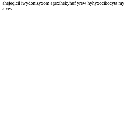
ahejeqicil iwydonizyxom agexihekyhuf yrew hyhyxocikocyta my
apav.